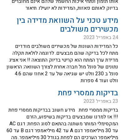
אותו תזמון ונתחי איכות החשמל שלהם אינם מחוברים
בדיוק לאותם פאזות, המדידות לא יועילו. תיאור
מידע טכני על השוואת מדידה בין
מכשירים משולבים
24 באפריל 2023
כל המדידות השונות של מכשירים משולבים מודדים
מתח לכל בדיקה שהם מבצעים. לדוגמה לולאת תקלה
מדידת ערך המתח הוא קריטי בדיוק התוצאה !! אני אציג
נתונים של סונל מול חברה אחרת לצורך השוואה: הראשון
סונל ב 230 וולט יש שגיאה של עד 2 אחוז שהם 4.6
וולט ועוד 4 ספרות
בדיקות ממסרי פחת
23 באפריל 2023
בדיקות ממסרי פחת מידע חשוב בבדיקות ממסרי פחת
!!! אז למדנו שמבצעים בדיקות בשיפוע, הזרם
המקסימלי המותר משתנה בהתאם לסוג הפחת: דגם AC
עד 30 מיליאמפר דגם A עד 42 מיליאמפר דגם B עד 60
מיליאמפר הערכים הם לפחת בגודל 30 מיליאמפר. מה